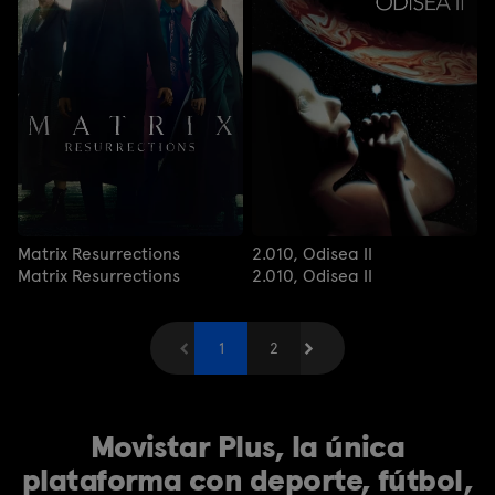
Matrix Resurrections
2.010, Odisea II
Matrix Resurrections
2.010, Odisea II
Anterior
1
Siguiente
2
Movistar Plus, la única
plataforma con deporte, fútbol,