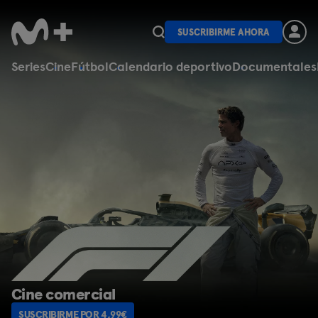
SUSCRIBIRME AHORA
Series
Cine
Fútbol
Calendario deportivo
Documentales
Cine para todos los sustos
SUSCRIBIRME POR 4,99€