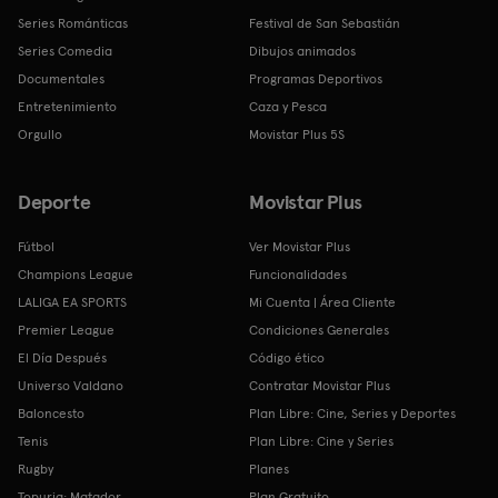
Series Románticas
Festival de San Sebastián
Series Comedia
Dibujos animados
Documentales
Programas Deportivos
Entretenimiento
Caza y Pesca
Orgullo
Movistar Plus 5S
Deporte
Movistar Plus
Fútbol
Ver Movistar Plus
Champions League
Funcionalidades
LALIGA EA SPORTS
Mi Cuenta | Área Cliente
Premier League
Condiciones Generales
El Día Después
Código ético
Universo Valdano
Contratar Movistar Plus
Baloncesto
Plan Libre: Cine, Series y Deportes
Tenis
Plan Libre: Cine y Series
Rugby
Planes
Topuria: Matador
Plan Gratuito