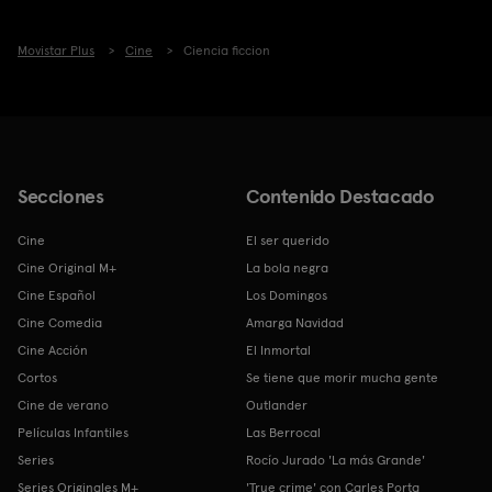
Movistar Plus
Cine
Ciencia ficcion
Secciones
Contenido Destacado
Cine
El ser querido
Cine Original M+
La bola negra
Cine Español
Los Domingos
Cine Comedia
Amarga Navidad
Cine Acción
El Inmortal
Cortos
Se tiene que morir mucha gente
Cine de verano
Outlander
Películas Infantiles
Las Berrocal
Series
Rocío Jurado 'La más Grande'
Series Originales M+
'True crime' con Carles Porta