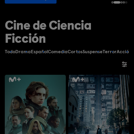
Cine de Ciencia
Ficción
Todo
Drama
Español
Comedia
Cortos
Suspense
Terror
Acción
F