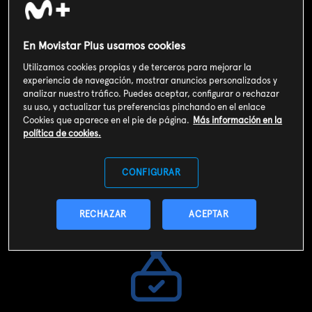
En Movistar Plus usamos cookies
Funcionalidades únicas
Utilizamos cookies propias y de terceros para mejorar la
experiencia de navegación, mostrar anuncios personalizados y
Descargar, grabar, ver desde inicio, retroceder en directo
analizar nuestro tráfico. Puedes aceptar, configurar o rechazar
o
recuperar emisiones de los últimos 7 días.
su uso, y actualizar tus preferencias pinchando en el enlace
Cookies que aparece en el pie de página.
Más información en la
política de cookies.
CONFIGURAR
Canales temáticos
A tu alcance más de 80 canales temáticos de cine, series,
RECHAZAR
ACEPTAR
infantiles, informativos e internacionales.