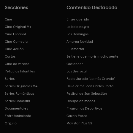
Secciones
Contenido Destacado
Cine
El ser querido
Cine Original M+
La bola negra
Cine Español
Los Domingos
Cine Comedia
Amarga Navidad
Cine Acción
El Inmortal
Cortos
Se tiene que morir mucha gente
Cine de verano
Outlander
Películas Infantiles
Las Berrocal
Series
Rocío Jurado 'La más Grande'
Series Originales M+
'True crime' con Carles Porta
Series Románticas
Festival de San Sebastián
Series Comedia
Dibujos animados
Documentales
Programas Deportivos
Entretenimiento
Caza y Pesca
Orgullo
Movistar Plus 5S