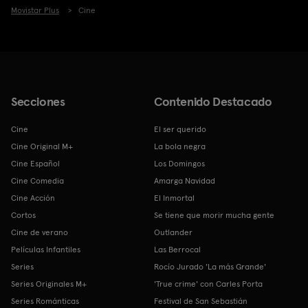
Movistar Plus
Cine
Secciones
Contenido Destacado
Cine
El ser querido
Cine Original M+
La bola negra
Cine Español
Los Domingos
Cine Comedia
Amarga Navidad
Cine Acción
El Inmortal
Cortos
Se tiene que morir mucha gente
Cine de verano
Outlander
Películas Infantiles
Las Berrocal
Series
Rocío Jurado 'La más Grande'
Series Originales M+
'True crime' con Carles Porta
Series Románticas
Festival de San Sebastián