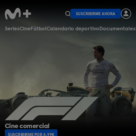
SUSCRIBIRME AHORA
Series
Cine
Fútbol
Calendario deportivo
Documentales
Cine para todos los sustos
SUSCRIBIRME POR 4,99€