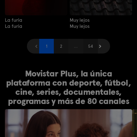
La furia
Muy lejos
La furia
Muy lejos
Anterior
1
2
...
Siguiente
54
Movistar Plus, la única
plataforma con deporte, fútbol,
cine, series, documentales,
programas y más de 80 canales