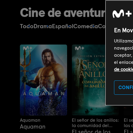
Cine de aventuras
Todo
Drama
Español
Comedia
Cortos
Suspe
En Mov
Utilizam
navegaci
aceptar,
el enlac
de cooki
CONF
Aquaman
El señor de los anillos:
El s
la comunidad del
las 
Aquaman
anillo (versión
exte
El señor de los
El 