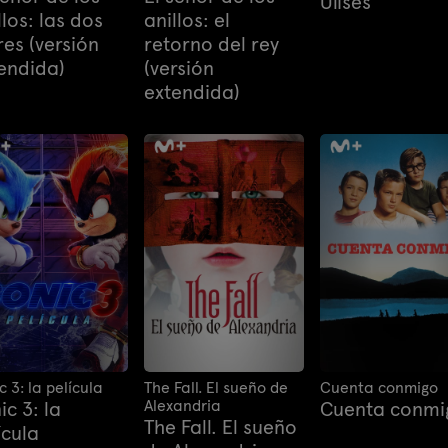
Ulises
llos: las dos
anillos: el
res (versión
retorno del rey
endida)
(versión
extendida)
c 3: la película
The Fall. El sueño de
Cuenta conmigo
Alexandria
ic 3: la
Cuenta conmi
The Fall. El sueño
ícula