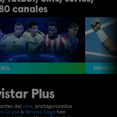
80 canales
istar Plus
nantes del
cine
, protagonizadas
m Cruise
o
Nicolas Cage
han