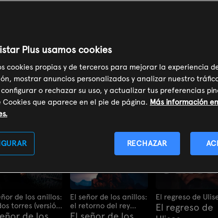
nse
Terror
Acción
Familiar
Romántico
Aventura
Cien
istar Plus usamos cookies
Filtrar:
Pl
os cookies propias y de terceros para mejorar la experiencia d
ón, mostrar anuncios personalizados y analizar nuestro tráfic
 configurar o rechazar su uso, y actualizar tus preferencias p
e Cookies que aparece en el pie de página.
Más información en 
es.
IGURAR
RECHAZAR
AC
eñor de los anillos:
El señor de los anillos:
El regreso de Ulis
dos torres (versión
el retorno del rey
El regreso de
ndida)
(versión extendida)
señor de los
El señor de los