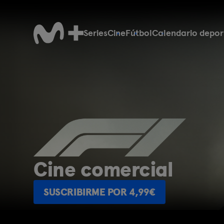
Series
Cine
Fútbol
Calendario depor
Cine para todos los s
SUSCRIBIRME POR 4,99€