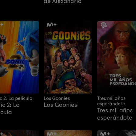
de Alexandria
c 2: La película
Los Goonies
Tres mil años
esperándote
ic 2: La
Los Goonies
Tres mil años
ícula
esperándote