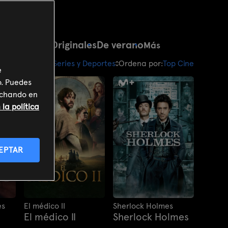
cia-ficción
Originales
De verano
Más
an Libre: Cine, Series y Deportes
Ordena por:
Top Cine
e
o. Puedes
inchando en
la política
EPTAR
es
El médico II
Sherlock Holmes
El médico II
Sherlock Holmes