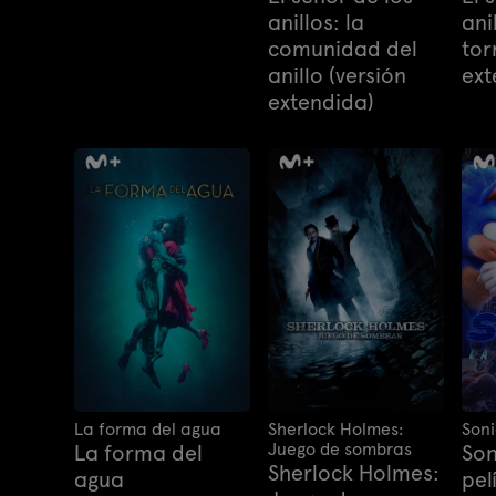
extendida)
anillos: la
ani
comunidad del
tor
anillo (versión
ext
extendida)
La forma del agua
Sherlock Holmes:
Soni
Juego de sombras
La forma del
Son
Sherlock Holmes:
agua
pel