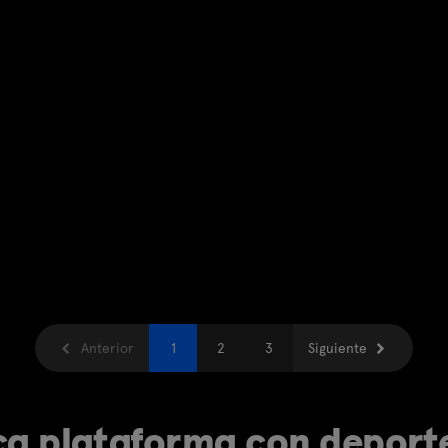
Anterior
1
2
3
Siguiente
ca plataforma con deporte,