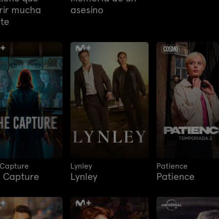
rir mucha
asesino
te
 Capture
Lynley
Patience
 Capture
Lynley
Patience