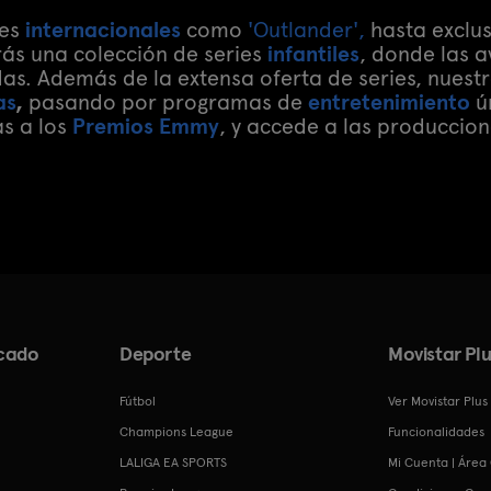
nes
internacionales
como
'Outlander',
hasta exclus
ás una colección de series
infantiles
, donde las a
as. Además de la extensa oferta de series, nuest
as
,
pasando por programas de
entretenimiento
ún
s a los
Premios Emmy
, y accede a las producci
cado
Deporte
Movistar Plu
Fútbol
Ver Movistar Plus
Champions League
Funcionalidades
LALIGA EA SPORTS
Mi Cuenta | Área 