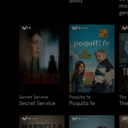
alma
mo
gen
Secret Service
Poquita fe
The
Secret Service
Poquita fe
The