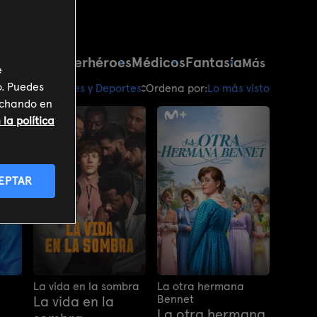
e
Crimen
Superhéroes
Médicos
Fantasía
Más
e
o. Puedes
ibre: Cine, Series y Deportes
Ordena por:
Lo más visto
inchando en
la política
EPTAR
La vida en la sombra
La otra hermana
Bennet
La vida en la
La otra hermana