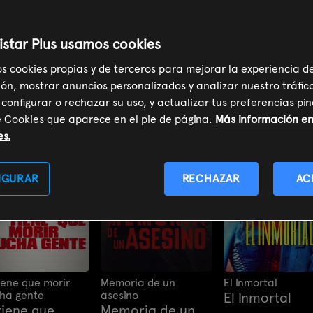
istar Plus usamos cookies
Ciencia ficción
Romántica
Comedia
Terror
Suspens
os cookies propias y de terceros para mejorar la experiencia d
ón, mostrar anuncios personalizados y analizar nuestro tráfic
Filtrar:
Plan L
 configurar o rechazar su uso, y actualizar tus preferencias p
e Cookies que aparece en el pie de página.
Más información en 
es.
IGURAR
RECHAZAR
AC
iene que morir
Memoria de un
El Inmortal
ha gente
asesino
El Inmortal
tiene que
Memoria de un