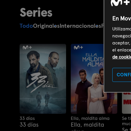
Series
En Mov
Todo
Originales
Internacionales
Policiacas
Utilizam
navegaci
aceptar,
el enlac
de cooki
CONF
33 días
Ella, maldita alma
Se t
muc
33 días
Ella, maldita
Se 