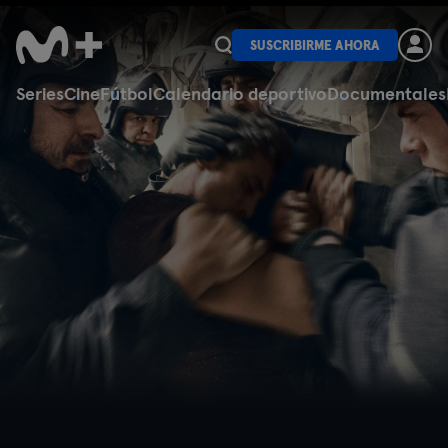
SUSCRIBIRME AHORA
Series
Cine
Fútbol
Calendario deportivo
Documentales