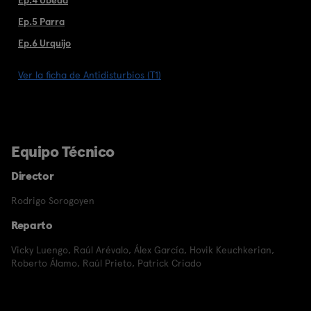
Ep.5 Parra
Ep.6 Urquijo
Ver la ficha de Antidisturbios (T1)
Equipo Técnico
Director
Rodrigo Sorogoyen
Reparto
Vicky Luengo
,
Raúl Arévalo
,
Álex García
,
Hovik Keuchkerian
,
Roberto Álamo
,
Raúl Prieto
,
Patrick Criado