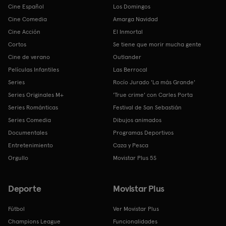
Cine Español
Los Domingos
Cine Comedia
Amarga Navidad
Cine Acción
El Inmortal
Cortos
Se tiene que morir mucha gente
Cine de verano
Outlander
Películas Infantiles
Las Berrocal
Series
Rocío Jurado 'La más Grande'
Series Originales M+
'True crime' con Carles Porta
Series Románticas
Festival de San Sebastián
Series Comedia
Dibujos animados
Documentales
Programas Deportivos
Entretenimiento
Caza y Pesca
Orgullo
Movistar Plus 5S
Deporte
Movistar Plus
Fútbol
Ver Movistar Plus
Champions League
Funcionalidades