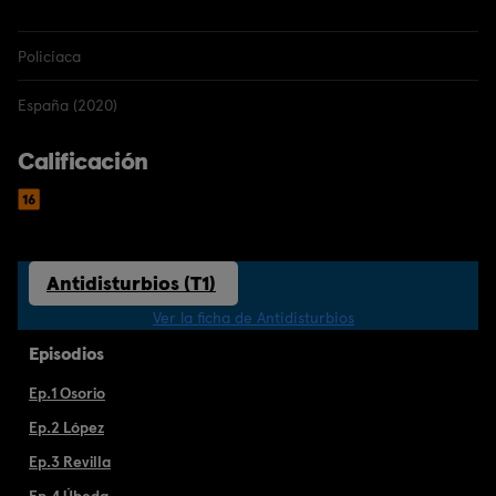
Policíaca
España (2020)
Calificación
Antidisturbios (T1)
Ver la ficha de Antidisturbios
Episodios
Ep.1 Osorio
Ep.2 López
Ep.3 Revilla
Ep.4 Úbeda