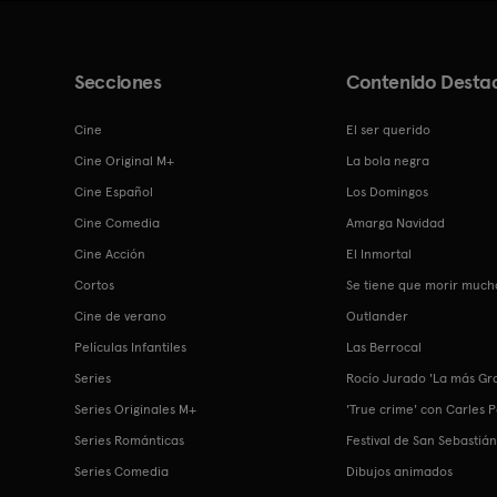
Secciones
Contenido Desta
Cine
El ser querido
Cine Original M+
La bola negra
Cine Español
Los Domingos
Cine Comedia
Amarga Navidad
Cine Acción
El Inmortal
Cortos
Se tiene que morir much
Cine de verano
Outlander
Películas Infantiles
Las Berrocal
Series
Rocío Jurado 'La más Gr
Series Originales M+
'True crime' con Carles 
Series Románticas
Festival de San Sebastiá
Series Comedia
Dibujos animados