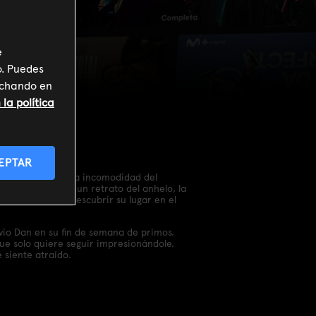
e
o. Puedes
inchando en
la política
EPTAR
rna y sincera a la incomodidad del
. "Big Boys" es un retrato del anhelo, la
otro, trata de descubrir su lugar en el
ovio Dan en su fin de semana de primos.
e solo quiere seguir impresionándole.
 siente atraído.