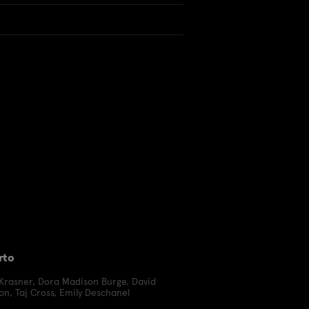
rto
 Krasner
,
Dora Madison Burge
,
David
on
,
Taj Cross
,
Emily Deschanel