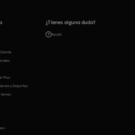
s
¿Tienes alguna duda?
Ayuda
Cliente
erales
r Plus
 Series y Deportes
 Series
ven