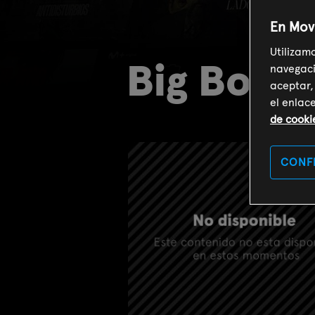
En Mov
Utilizam
Big Boys
navegaci
aceptar,
el enlac
de cooki
CONF