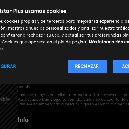
istar Plus usamos cookies
os cookies propias y de terceros para mejorar la experiencia d
ón, mostrar anuncios personalizados y analizar nuestro tráfic
 configurar o rechazar su uso, y actualizar tus preferencias p
e Cookies que aparece en el pie de página.
Más información en 
es.
Sinopsis
IGURAR
RECHAZAR
AC
Esta comedia dramática de paso a la edad es una mirada tie
primer amor y el autodescubrimiento sexual de un adolescente
confusión, la incomprensión de un joven que, como cualquier 
mundo.
Jamie se niega a que Allie, su prima favorita, incluya a su n
Pero cuando Dan elogia su comida, Jamie se da cuenta de qu
Jamie está empezando a descubrir quién es y hacia quién se
Info