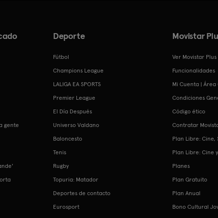
cado
Deporte
Movistar Plu
Fútbol
Ver Movistar Plus
Champions League
Funcionalidades
LALIGA EA SPORTS
Mi Cuenta | Área 
Premier League
Condiciones Gen
El Día Después
Código ético
a gente
Universo Valdano
Contratar Movista
Baloncesto
Plan Libre: Cine,
Tenis
Plan Libre: Cine y
ande'
Rugby
Planes
Porta
Topuria: Matador
Plan Gratuito
n
Deportes de contacto
Plan Anual
Eurosport
Bono Cultural Jo