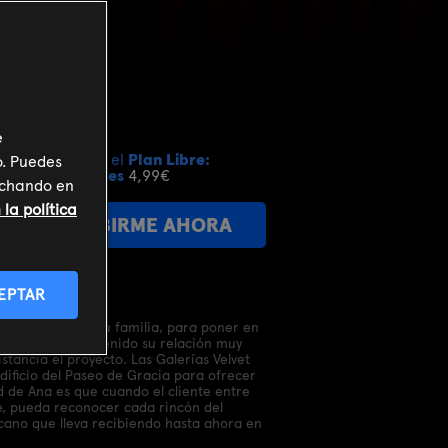
e
Incluido en el
Plan Libre:
o. Puedes
Cine y Series
4,99€
inchando en
la política
SUSCRIBIRME AHORA
EPTAR
felizmente con su familia, para poner en
sde allí, ha mantenido su relación muy
stancia el proyecto. Las Galerías Velvet
ificio del Paseo de Gracia para ofrecer
ad de Ana es que cuando el cliente entre
e, pueda reconocer cada rincón del
rcano que lleva recibiendo hasta ahora en