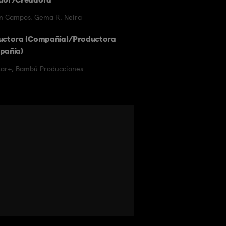
n Campos
,
Gema R. Neira
uctora (Compañía)/Productora
pañía)
tar+
,
Bambú Producciones