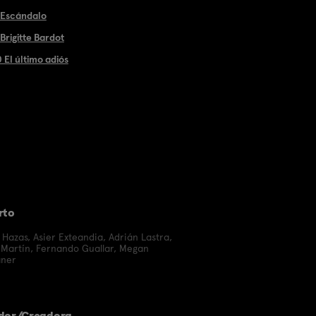
 Escándalo
Brigitte Bardot
 El último adiós
rto
 Hazas
,
Asier Exteandia
,
Adrián Lastra
,
 Martín
,
Fernando Guallar
,
Megan
ner
dor/Creadora