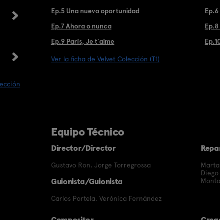
Ep.5 Una nueva oportunidad
Ep.6
Ep.7 Ahora o nunca
Ep.8 
Ep.9 París, Je t'aime
Ep.10
Ver la ficha de Velvet Colección (T1)
lección
Equipo Técnico
Director/Director
Repa
Gustavo Ron
,
Jorge Torregrossa
Marta
Diego
Guionista/Guionista
Monta
Carlos Portela
,
Verónica Fernández
Compositor
Crea