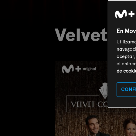
Velvet Co
En Mov
Utilizam
navegaci
aceptar,
el enlac
de cooki
CONF