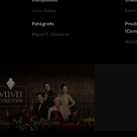
Lucio Godoy
Ramó
Fotógrafo
Prod
(Com
Miguel P. Gilaberte
Movis