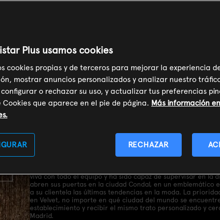
lección
istar Plus usamos cookies
os cookies propias y de terceros para mejorar la experiencia d
ón, mostrar anuncios personalizados y analizar nuestro tráfic
 configurar o rechazar su uso, y actualizar tus preferencias p
e Cookies que aparece en el pie de página.
Más información en 
SOY CLIENTE
es.
Sinopsis
IGURAR
RECHAZAR
AC
Barcelona 1967. Ana Ribera vuelve de Nueva York donde vive 
marcha su último sueño: la primera franquicia de Velvet. De
viva con todo el equipo y ha sido capaz de supervisar en la di
abren sus puertas en la ciudad Condal, en un emblemático ed
a su clientela las últimas tendencias en la moda. La priorid
en Velvet, no importe en qué ciudad del mundo se encuentr
establecimiento y recibir el mismo trato personalizado y ce
Madrid.