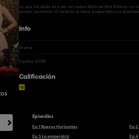
Lo que sin duda va a ser un nuevo éxito de Ana Ribera, no v
primer momento. El destino le tiene preparado a la diseña
Info
Drama
España (2018)
Calificación
tos
Episodios
Ep.1 Nuevos Horizontes
Ep.2
Ep.3 La emperatriz
Ep.4