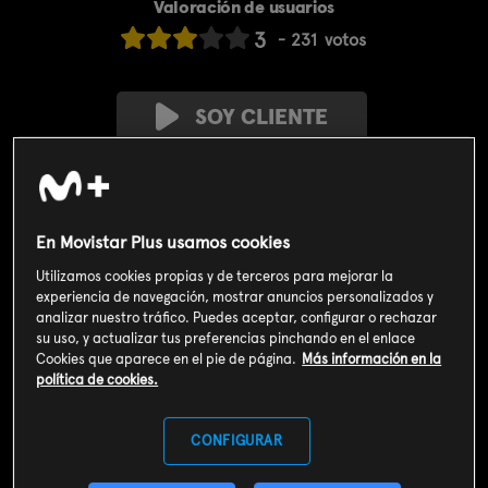
Valoración de usuarios
3
231
votos
SOY CLIENTE
SUSCRIBIRME AHORA
Incluido en el
Plan Libre:
En Movistar Plus usamos cookies
Cine y Series
4,99€
Utilizamos cookies propias y de terceros para mejorar la
experiencia de navegación, mostrar anuncios personalizados y
Sinopsis
analizar nuestro tráfico. Puedes aceptar, configurar o rechazar
su uso, y actualizar tus preferencias pinchando en el enlace
El pasado de Dante vuelve cuando un viejo enemigo escapa de
Cookies que aparece en el pie de página.
Más información en la
prisión.
política de cookies.
CONFIGURAR
Info