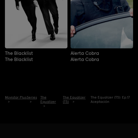
The Blacklist
Alerta Cobra
The Blacklist
Alerta Cobra
Movistar Plus
Series
The
The Equalizer
The Equalizer (T5): Ep.17
Equalizer
(T5)
Aceptación