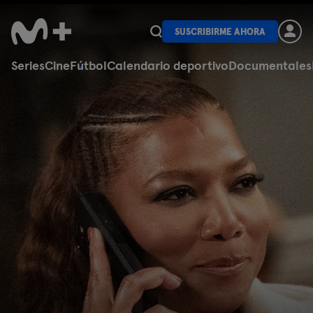
SUSCRIBIRME AHORA
Series
Cine
Fútbol
Calendario deportivo
Documentales