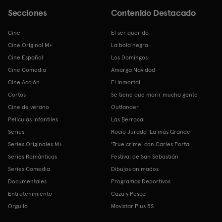
Secciones
Contenido Destacado
Cine
El ser querido
Cine Original M+
La bola negra
Cine Español
Los Domingos
Cine Comedia
Amarga Navidad
Cine Acción
El Inmortal
Cortos
Se tiene que morir mucha gente
Cine de verano
Outlander
Películas Infantiles
Las Berrocal
Series
Rocío Jurado 'La más Grande'
Series Originales M+
'True crime' con Carles Porta
Series Románticas
Festival de San Sebastián
Series Comedia
Dibujos animados
Documentales
Programas Deportivos
Entretenimiento
Caza y Pesca
Orgullo
Movistar Plus 5S