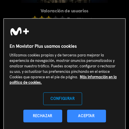
Valoración de usuarios
3
779
votos
SOY CLIENTE
En Movistar Plus usamos cookies
Utilizamos cookies propias y de terceros para mejorar la
SUSCRIBIRME AHORA
experiencia de navegación, mostrar anuncios personalizados y
analizar nuestro tráfico. Puedes aceptar, configurar o rechazar
su uso, y actualizar tus preferencias pinchando en el enlace
Incluido en el
Plan Libre:
Cine y Series
4,99€
Cookies que aparece en el pie de página.
Más información en la
política de cookies.
Sinopsis
CONFIGURAR
El Cóndor tiene problemas en casa: el niño no quiere ir a la mili.
Jota sufre porque el programa no termina de despegar. Por
suerte se presenta una oportunidad que puede ponerlo en el
RECHAZAR
ACEPTAR
mapa: una entrevista con el polémico Jesús Gil y Gil.
Francisco Javier Maldonado, alias Paco "el Cóndor", es el