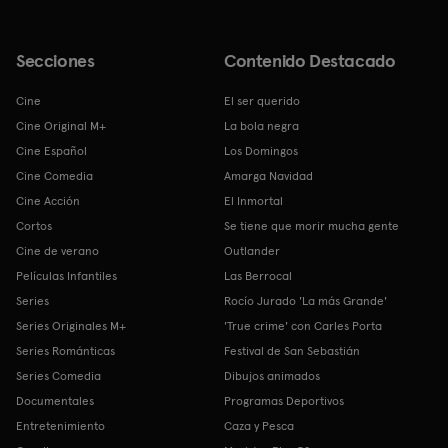
Secciones
Contenido Destacado
Cine
El ser querido
Cine Original M+
La bola negra
Cine Español
Los Domingos
Cine Comedia
Amarga Navidad
Cine Acción
El Inmortal
Cortos
Se tiene que morir mucha gente
Cine de verano
Outlander
Películas Infantiles
Las Berrocal
Series
Rocío Jurado 'La más Grande'
Series Originales M+
'True crime' con Carles Porta
Series Románticas
Festival de San Sebastián
Series Comedia
Dibujos animados
Documentales
Programas Deportivos
Entretenimiento
Caza y Pesca