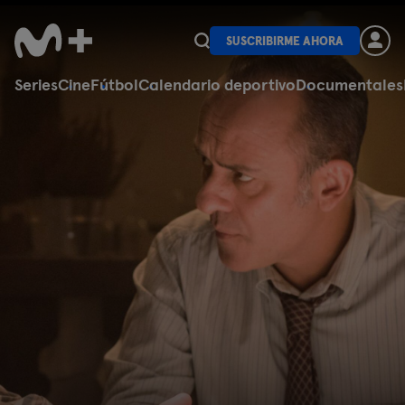
SUSCRIBIRME AHORA
Series
Cine
Fútbol
Calendario deportivo
Documentales