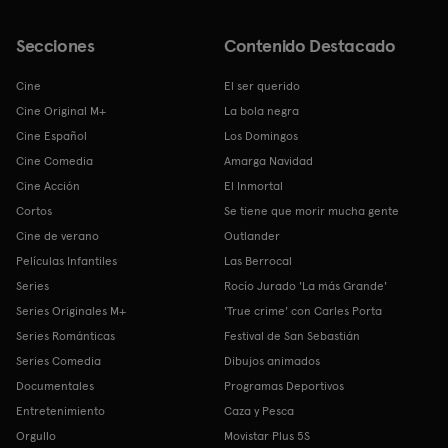
Secciones
Contenido Destacado
Cine
El ser querido
Cine Original M+
La bola negra
Cine Español
Los Domingos
Cine Comedia
Amarga Navidad
Cine Acción
El Inmortal
Cortos
Se tiene que morir mucha gente
Cine de verano
Outlander
Películas Infantiles
Las Berrocal
Series
Rocío Jurado 'La más Grande'
Series Originales M+
'True crime' con Carles Porta
Series Románticas
Festival de San Sebastián
Series Comedia
Dibujos animados
Documentales
Programas Deportivos
Entretenimiento
Caza y Pesca
Orgullo
Movistar Plus 5S