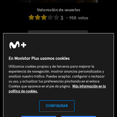
Valoración de usuarios
3
958
votos
SOY CLIENTE
SUSCRIBIRME AHORA
En Movistar Plus usamos cookies
Incluido en el
Plan Libre:
Utilizamos cookies propias y de terceros para mejorar la
Cine y Series
4,99€
experiencia de navegación, mostrar anuncios personalizados y
analizar nuestro tráfico. Puedes aceptar, configurar o rechazar
Sinopsis
su uso, y actualizar tus preferencias pinchando en el enlace
Cookies que aparece en el pie de página.
Más información en la
política de cookies.
Pol y su padre Alfonso se mudan a casa de Gloria. También
recibe un regalo postmortem de Merlí: una colección de libros.
Pol está contento y anima a Calduch, que anda medio
CONFIGURAR
deprimida. En la facultad, Bolaño le mete caña a Pol para que
sea el mejor.