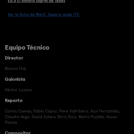
Ep.8 El batalló sagrat de Tebes
Ver la ficha de Merlí. Sapere aude (T1)
Equipo Técnico
Director
Menna Fité
Guionista
Héctor Lozano
Reparto
Carlos Cuevas
,
Pablo Capuz
,
Pere Vallribera
,
Azul Fernández
,
Claudia Vega
,
David Solans
,
Boris Ruiz
,
María Pujalte
,
Assun
Planas
Compositor