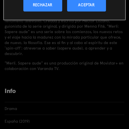
Carlos Cuevas ("Cuéntame cómo pasó", "Ahora o nunca") y María
RECHAZAR
ACEPTAR
Pujalte ("7 vidas", "Vamos Juan") protagonizan el 'spin-off' de
"Merlí", la aclamada serie de TV3 que se convirtió en todo un
fenómeno televisivo. Creada y escrita por Héctor Lozano,
guionista de la serie original, y dirigida por Menna Fité, "Merlí:
Sapere aude" es una serie sobre los comienzos, los nuevos retos
y el viaje hacia la madurez con la mirada particular que ofrece,
de nuevo, la filosofía. Ese es al fin y al cabo el espíritu de este
'spin-off': atreverse a saber (sapere aude), a aprender y a
descubrir.
"Merlí. Sapere aude" es una producción original de Movistar+ en
colaboración con Varanda TV.
Info
Drama
España (2019)