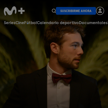
SUSCRIBIRME AHORA
Series
Cine
Fútbol
Calendario deportivo
Documentales