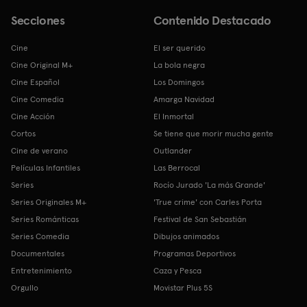
Secciones
Contenido Destacado
Cine
El ser querido
Cine Original M+
La bola negra
Cine Español
Los Domingos
Cine Comedia
Amarga Navidad
Cine Acción
El Inmortal
Cortos
Se tiene que morir mucha gente
Cine de verano
Outlander
Películas Infantiles
Las Berrocal
Series
Rocío Jurado 'La más Grande'
Series Originales M+
'True crime' con Carles Porta
Series Románticas
Festival de San Sebastián
Series Comedia
Dibujos animados
Documentales
Programas Deportivos
Entretenimiento
Caza y Pesca
Orgullo
Movistar Plus 5S