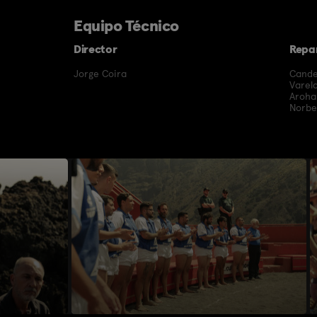
Equipo Técnico
Director
Repa
Jorge Coira
Cande
Varel
Aroha
Norber