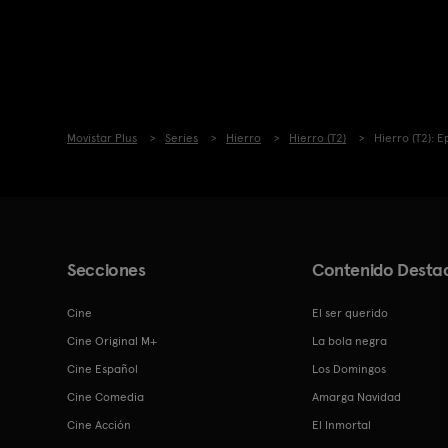
Movistar Plus
Series
Hierro
Hierro (T2)
Hierro (T2): E
Secciones
Contenido Desta
Cine
El ser querido
Cine Original M+
La bola negra
Cine Español
Los Domingos
Cine Comedia
Amarga Navidad
Cine Acción
El Inmortal