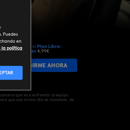
e
o. Puedes
inchando en
Incluido en el
Plan Libre:
la política
Cine y Series
4,99€
SUSCRIBIRME AHORA
EPTAR
 canaria que va a enfrentar al equipo
 para que ese mismo día se resuelvan, de