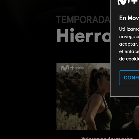
TEMPORADA (T2)
En Mov
Hierro (T
Utilizam
navegaci
aceptar,
el enlac
de cooki
CONF
Valoración de usuarios