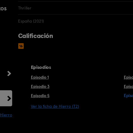
tos
Thriller
España (2021)
Calificación
Episodios
Episodio 1
Epis
Episodio 3
Epis
Episodio 5
Epis
Ver la ficha de Hierro (T2)
 Hierro