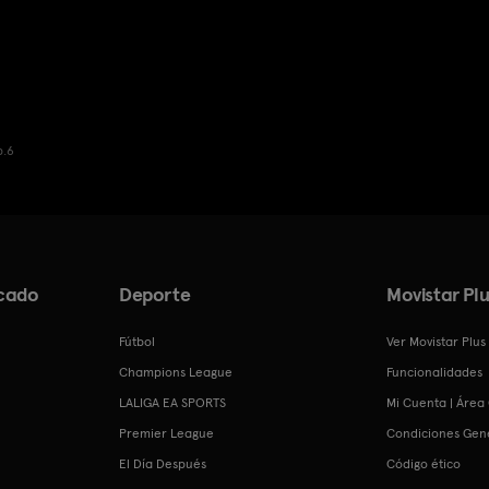
p.6
cado
Deporte
Movistar Plu
Fútbol
Ver Movistar Plus
Champions League
Funcionalidades
LALIGA EA SPORTS
Mi Cuenta | Área 
Premier League
Condiciones Gen
El Día Después
Código ético