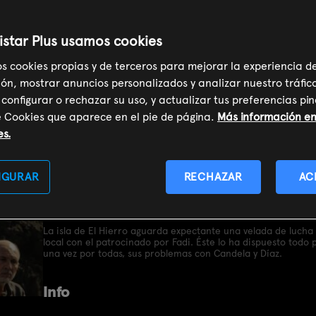
istar Plus usamos cookies
2): Ep.6
os cookies propias y de terceros para mejorar la experiencia d
ón, mostrar anuncios personalizados y analizar nuestro tráfic
 configurar o rechazar su uso, y actualizar tus preferencias p
e Cookies que aparece en el pie de página.
Más información en 
es.
SOY CLIENTE
IGURAR
RECHAZAR
AC
Sinopsis
La isla de El Hierro aguarda expectante una velada de lucha
local con el patrocinado por Fadi. Éste lo ha dispuesto todo
una vez por todas, sus problemas con Candela y Díaz.
Info