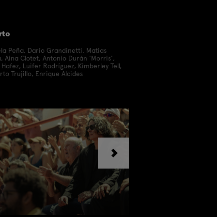
rto
la Peña
,
Darío Grandinetti
,
Matias
a
,
Aina Clotet
,
Antonio Durán 'Morris'
,
 Hafez
,
Luifer Rodríguez
,
Kimberley Tell
,
to Trujillo
,
Enrique Alcides