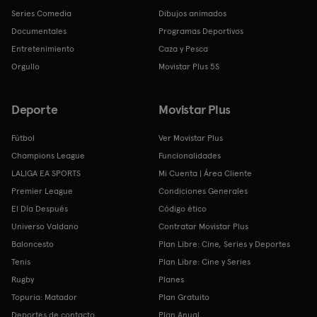
Series Comedia
Dibujos animados
Documentales
Programas Deportivos
Entretenimiento
Caza y Pesca
Orgullo
Movistar Plus 5S
Deporte
Movistar Plus
Fútbol
Ver Movistar Plus
Champions League
Funcionalidades
LALIGA EA SPORTS
Mi Cuenta | Área Cliente
Premier League
Condiciones Generales
El Día Después
Código ético
Universo Valdano
Contratar Movistar Plus
Baloncesto
Plan Libre: Cine, Series y Deportes
Tenis
Plan Libre: Cine y Series
Rugby
Planes
Topuria: Matador
Plan Gratuito
Deportes de contacto
Plan Anual