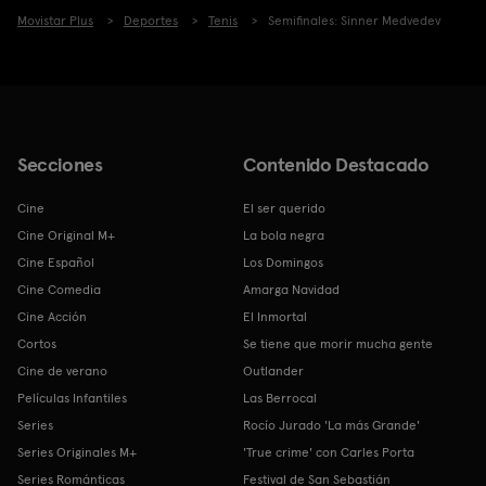
Movistar Plus
Deportes
Tenis
Semifinales: Sinner Medvedev
Secciones
Contenido Destacado
Cine
El ser querido
Cine Original M+
La bola negra
Cine Español
Los Domingos
Cine Comedia
Amarga Navidad
Cine Acción
El Inmortal
Cortos
Se tiene que morir mucha gente
Cine de verano
Outlander
Películas Infantiles
Las Berrocal
Series
Rocío Jurado 'La más Grande'
Series Originales M+
'True crime' con Carles Porta
Series Románticas
Festival de San Sebastián