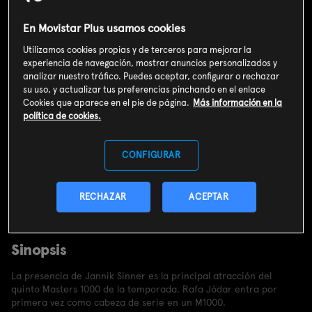
En Movistar Plus usamos cookies
Utilizamos cookies propias y de terceros para mejorar la
experiencia de navegación, mostrar anuncios personalizados y
analizar nuestro tráfico. Puedes aceptar, configurar o rechazar
su uso, y actualizar tus preferencias pinchando en el enlace
Cookies que aparece en el pie de página.
Más información en la
política de cookies.
CONFIGURAR
RECHAZAR
ACEPTAR
Valoración de usuarios
3
139
votos
Sinopsis
La presencia de Jannik Sinner es la principal atracción del
quinto Masters 1000 de la temporada. Rafa Jódar entra por
primera vez como cabeza de serie en un M1000.