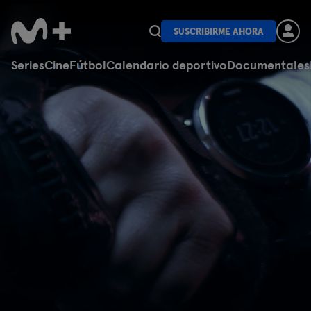
SUSCRIBIRME AHORA
Series
Cine
Fútbol
Calendario deportivo
Documentales