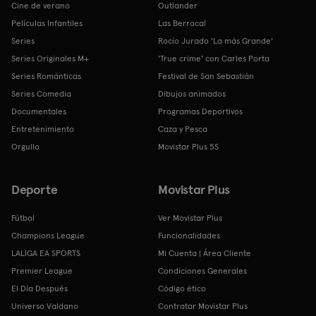
Cine de verano
Outlander
Películas Infantiles
Las Berrocal
Series
Rocío Jurado 'La más Grande'
Series Originales M+
'True crime' con Carles Porta
Series Románticas
Festival de San Sebastián
Series Comedia
Dibujos animados
Documentales
Programas Deportivos
Entretenimiento
Caza y Pesca
Orgullo
Movistar Plus 5S
Deporte
Movistar Plus
Fútbol
Ver Movistar Plus
Champions League
Funcionalidades
LALIGA EA SPORTS
Mi Cuenta | Área Cliente
Premier League
Condiciones Generales
El Día Después
Código ético
Universo Valdano
Contratar Movistar Plus