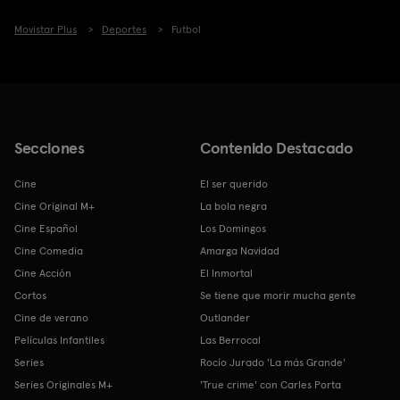
Movistar Plus
Deportes
Futbol
Secciones
Contenido Destacado
Cine
El ser querido
Cine Original M+
La bola negra
Cine Español
Los Domingos
Cine Comedia
Amarga Navidad
Cine Acción
El Inmortal
Cortos
Se tiene que morir mucha gente
Cine de verano
Outlander
Películas Infantiles
Las Berrocal
Series
Rocío Jurado 'La más Grande'
Series Originales M+
'True crime' con Carles Porta