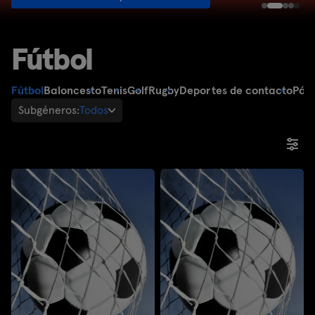
Fútbol
Fútbol
Baloncesto
Tenis
Golf
Rugby
Deportes de contacto
Pád
Subgéneros:
Todos