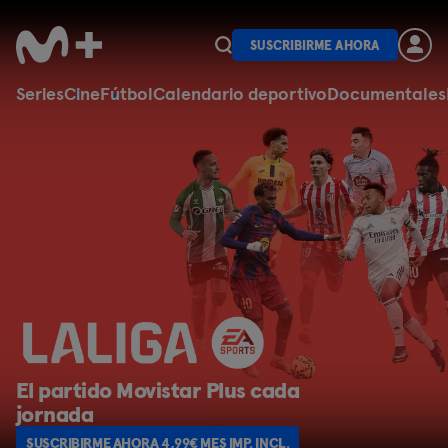
SUSCRIBIRME AHORA
Series
Cine
Fútbol
Calendario deportivo
Documentales
Al completo
SUSCRIBIRME AHORA 4,99€ MES IMP. INCL.