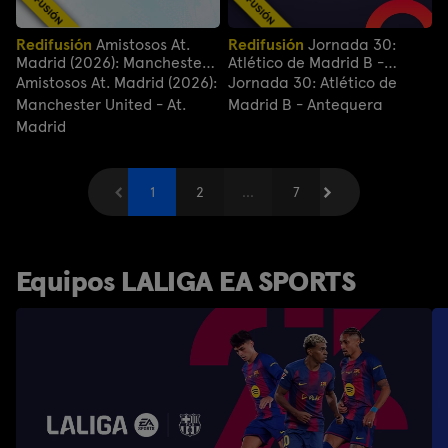
Redifusión
Amistosos At.
Redifusión
Jornada 30:
Madrid (2026): Manchester
Atlético de Madrid B -
United - At. Madrid
Antequera
Amistosos At. Madrid (2026):
Jornada 30: Atlético de
Manchester United - At.
Madrid B - Antequera
Madrid
Anterior
1
2
...
Siguiente
7
Equipos LALIGA EA SPORTS