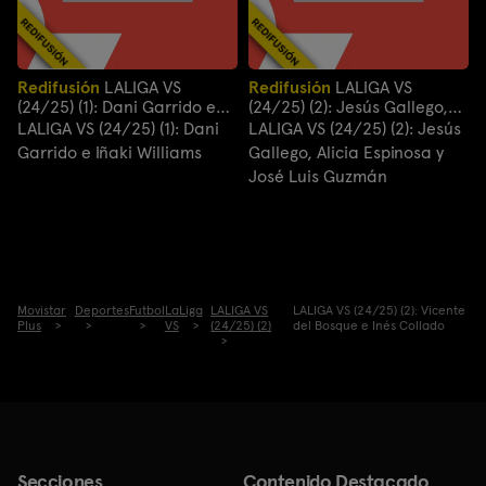
Redifusión
LALIGA VS
Redifusión
LALIGA VS
(24/25) (1): Dani Garrido e
(24/25) (2): Jesús Gallego,
Iñaki Williams
Alicia Espinosa y José Luis
LALIGA VS (24/25) (1): Dani
LALIGA VS (24/25) (2): Jesús
Guzmán
Garrido e Iñaki Williams
Gallego, Alicia Espinosa y
José Luis Guzmán
Movistar
Deportes
Futbol
LaLiga
LALIGA VS
LALIGA VS (24/25) (2): Vicente
Plus
VS
(24/25) (2)
del Bosque e Inés Collado
Secciones
Contenido Destacado