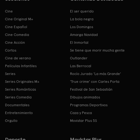
Cine
El ser querido
Cine Original M+
La bola negra
Cine Español
Los Domingos
Cine Comedia
Amarga Navidad
Cine Acción
El Inmortal
Cortos
Se tiene que morir mucha gente
Cine de verano
Outlander
Películas Infantiles
Las Berrocal
Series
Rocío Jurado 'La más Grande'
Series Originales M+
'True crime' con Carles Porta
Series Románticas
Festival de San Sebastián
Series Comedia
Dibujos animados
Documentales
Programas Deportivos
Entretenimiento
Caza y Pesca
Orgullo
Movistar Plus 5S
Deporte
Movistar Plus