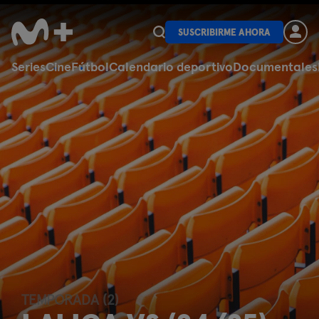
SUSCRIBIRME AHORA
Series
Cine
Fútbol
Calendario deportivo
Documentales
TEMPORADA (2)