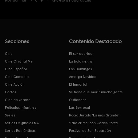
Movistar Plus
Cine
Regreso a Howards End
Secciones
Contenido Destacado
Cine
El ser querido
Cine Original M+
La bola negra
Cine Español
Los Domingos
Cine Comedia
Amarga Navidad
Cine Acción
El Inmortal
Cortos
Se tiene que morir mucha gente
Cine de verano
Outlander
Películas Infantiles
Las Berrocal
Series
Rocío Jurado 'La más Grande'
Series Originales M+
'True crime' con Carles Porta
Series Románticas
Festival de San Sebastián