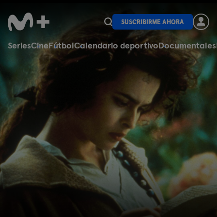
SUSCRIBIRME AHORA
Series
Cine
Fútbol
Calendario deportivo
Documentales