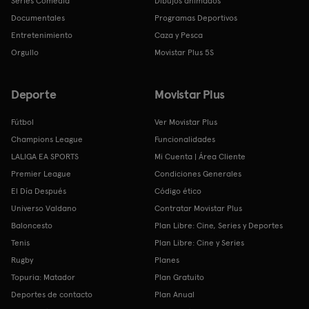
Series Comedia
Dibujos animados
Documentales
Programas Deportivos
Entretenimiento
Caza y Pesca
Orgullo
Movistar Plus 5S
Deporte
Movistar Plus
Fútbol
Ver Movistar Plus
Champions League
Funcionalidades
LALIGA EA SPORTS
Mi Cuenta | Área Cliente
Premier League
Condiciones Generales
El Día Después
Código ético
Universo Valdano
Contratar Movistar Plus
Baloncesto
Plan Libre: Cine, Series y Deportes
Tenis
Plan Libre: Cine y Series
Rugby
Planes
Topuria: Matador
Plan Gratuito
Deportes de contacto
Plan Anual