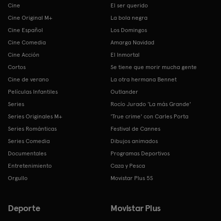
Cine
El ser querido
Cine Original M+
La bola negra
Cine Español
Los Domingos
Cine Comedia
Amarga Navidad
Cine Acción
El Inmortal
Cortos
Se tiene que morir mucha gente
Cine de verano
La otra hermana Bennet
Películas Infantiles
Outlander
Series
Rocío Jurado 'La más Grande'
Series Originales M+
'True crime' con Carles Porta
Series Románticas
Festival de Cannes
Series Comedia
Dibujos animados
Documentales
Programas Deportivos
Entretenimiento
Caza y Pesca
Orgullo
Movistar Plus 5S
Deporte
Movistar Plus