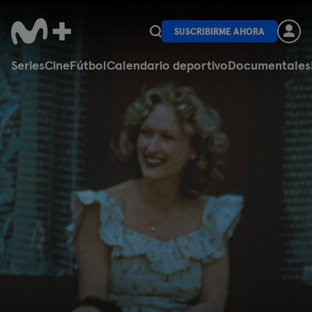
SUSCRIBIRME AHORA
Series
Cine
Fútbol
Calendario deportivo
Documentales