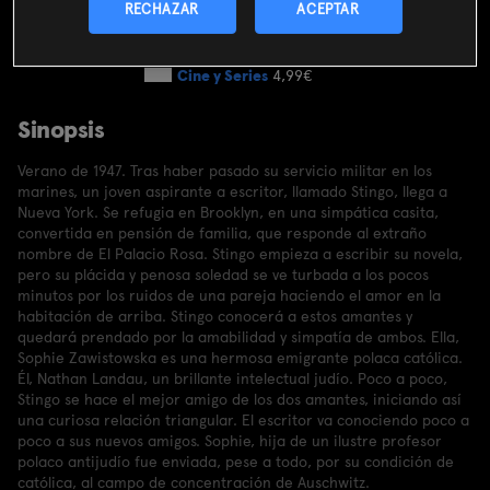
SUSCRIBIRME AHORA
RECHAZAR
ACEPTAR
Incluido en el
Plan Libre:
Cine y Series
4,99€
Sinopsis
Verano de 1947. Tras haber pasado su servicio militar en los
marines, un joven aspirante a escritor, llamado Stingo, llega a
Nueva York. Se refugia en Brooklyn, en una simpática casita,
convertida en pensión de familia, que responde al extraño
nombre de El Palacio Rosa. Stingo empieza a escribir su novela,
pero su plácida y penosa soledad se ve turbada a los pocos
minutos por los ruidos de una pareja haciendo el amor en la
habitación de arriba. Stingo conocerá a estos amantes y
quedará prendado por la amabilidad y simpatía de ambos. Ella,
Sophie Zawistowska es una hermosa emigrante polaca católica.
Él, Nathan Landau, un brillante intelectual judío. Poco a poco,
Stingo se hace el mejor amigo de los dos amantes, iniciando así
una curiosa relación triangular. El escritor va conociendo poco a
poco a sus nuevos amigos. Sophie, hija de un ilustre profesor
polaco antijudío fue enviada, pese a todo, por su condición de
católica, al campo de concentración de Auschwitz.