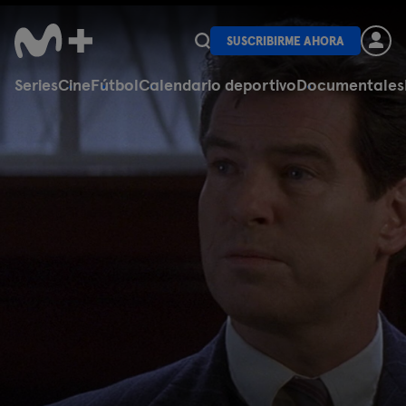
SUSCRIBIRME AHORA
Series
Cine
Fútbol
Calendario deportivo
Documentales